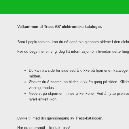
Velkommen til Tress AS’ elektroniske kataloger.
Som i papirutgaven, kan du nå også bla gjennom sidene i den elek
Før du begynner vil vi gi deg litt informasjon om hvordan dette fung
Du kan bla side for side ved å klikke på hjørnene i katalogen,
midten.
Ønsker du å zoome inn bilder, klikk èn gang på siden. Klikker
visningsmodus.
Nederst på skjermen finnes ulike ikoner. Ved å flytte pilen o
hvert enkelt ikon.
Lykke til med din gjennomgang av Tress-katalogen.
Har du spørsmål – kontakt oss!